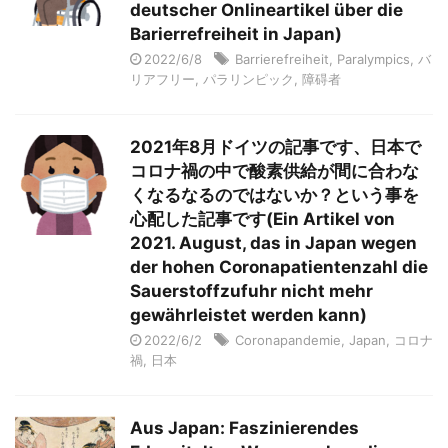
deutscher Onlineartikel über die
Barierrefreiheit in Japan)
2022/6/8
Barrierefreiheit
,
Paralympics
,
バ
リアフリー
,
パラリンピック
,
障碍者
2021年8月ドイツの記事です、日本で
コロナ禍の中で酸素供給が間に合わな
くなるなるのではないか？という事を
心配した記事です(Ein Artikel von
2021. August, das in Japan wegen
der hohen Coronapatientenzahl die
Sauerstoffzufuhr nicht mehr
gewährleistet werden kann)
2022/6/2
Coronapandemie
,
Japan
,
コロナ
禍
,
日本
Aus Japan: Faszinierendes