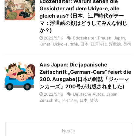
Edozeitalter: Warum sehen die
Gesichter auf dem Ukiyo-e, alle
gleich aus? (日本、江戸時代がテー
マ：浮世絵の顔はどうしてみんな同じ
か？)
2022/5/16
Edozeitalter
,
Frauen
,
Japan
,
Kunst
,
Ukiyo-e
,
女性
,
日本
,
江戸時代
,
浮世絵
,
美術
Aus Japan: Die japanische
Zeitschrift „German-Cars“ feiert die
200. Ausgabe(日本の雑誌「ジャーマ
ンカーズ」200号が出版されました)
2022/5/16
Deutsche Autos
,
Japan
,
Zeitschrift
,
ドイツ車
,
日本
,
雑誌
Next »