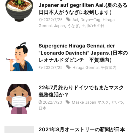
Japaner auf gegrillten Aal.(夏のある
日日本人がうなぎに殺到します）
2022/7/25
Aal
,
DoyoーTag
,
Hiraga
Gennai
,
Japan
,
うなぎ
,
土用の丑の日
Supergenie Hiraga Gennai, der
"Leonardo Davinchi" Japans.(日本の
レオナルドダビンチ 平賀源内）
2022/7/25
Hiraga Gennai
,
平賀源内
22年7月終わりドイツでもまたマスク
義務復活か？
2022/7/20
Maske Japan マスク
,
どいつ
,
日本
2021年8月オーストリーの新聞が日本