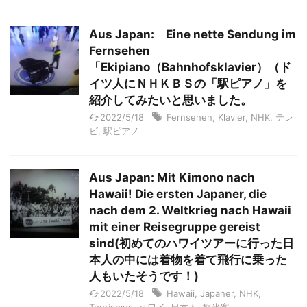
Aus Japan: Eine nette Sendung im
Fernsehen
「Ekipiano（Bahnhofsklavier）（ド
イツ人にＮＨＫＢＳの「駅ピアノ」を
紹介してみたいと思いました。
2022/5/18
Fernsehen
,
Klavier
,
NHK
,
テレ
ビ
,
駅ピアノ
Aus Japan: Mit Kimono nach
Hawaii! Die ersten Japaner, die
nach dem 2. Weltkrieg nach Hawaii
mit einer Reisegruppe gereist
sind(初めてのハワイツアーに行った日
本人の中には着物を着て飛行に乗った
人もいたそうです！)
2022/5/18
Hawaii
,
Japaner
,
NHK
,
Tourismus
,
ハワイ
,
日本人
,
観光客