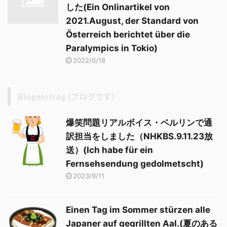
した(Ein Onlinartikel von
2021.August, der Standard von
Österreich berichtet über die
Paralympics in Tokio)
2022/6/18
Blogeintrag (ブログです）
爆笑問題リアルボイス・ベルリンで通
訳担当をしました（NHKBS.9.11.23放
送）(Ich habe für ein
Fernsehsendung gedolmetscht)
2023/9/11
Einen Tag im Sommer stürzen alle
Japaner auf gegrillten Aal.(夏のある