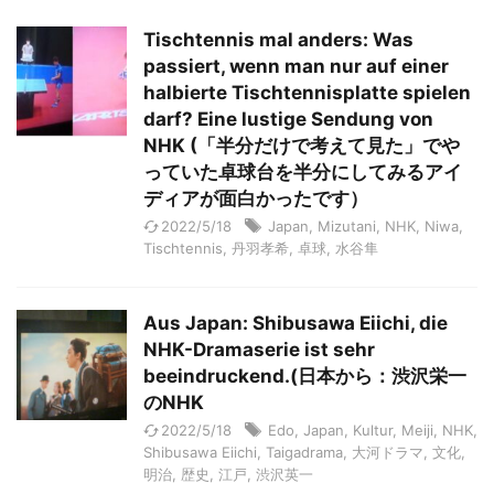
Tischtennis mal anders: Was
passiert, wenn man nur auf einer
halbierte Tischtennisplatte spielen
darf? Eine lustige Sendung von
NHK (「半分だけで考えて見た」でや
っていた卓球台を半分にしてみるアイ
ディアが面白かったです）
2022/5/18
Japan
,
Mizutani
,
NHK
,
Niwa
,
Tischtennis
,
丹羽孝希
,
卓球
,
水谷隼
Aus Japan: Shibusawa Eiichi, die
NHK-Dramaserie ist sehr
beeindruckend.(日本から：渋沢栄一
のNHK
2022/5/18
Edo
,
Japan
,
Kultur
,
Meiji
,
NHK
,
Shibusawa Eiichi
,
Taigadrama
,
大河ドラマ
,
文化
,
明治
,
歴史
,
江戸
,
渋沢英一