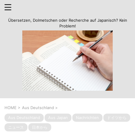
Übersetzen, Dolmetschen oder Recherche auf Japanisch? Kein
Problem!
HOME
>
Aus Deutschland
>
Aus Deutschland
Aus Japan
Nachrichten
ドイツから
ニュース
日本から