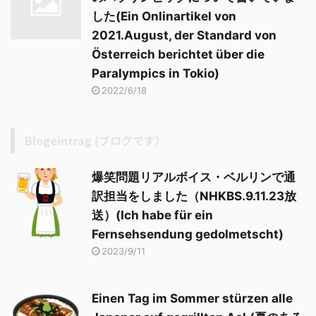
した(Ein Onlinartikel von
2021.August, der Standard von
Österreich berichtet über die
Paralympics in Tokio)
2022/6/18
Blogeintrag (ブログです）
爆笑問題リアルボイス・ベルリンで通
訳担当をしました（NHKBS.9.11.23放
送）(Ich habe für ein
Fernsehsendung gedolmetscht)
2023/9/11
Einen Tag im Sommer stürzen alle