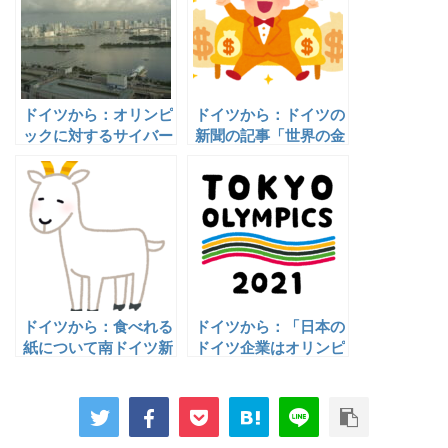
ドイツから：オリンピ
ドイツから：ドイツの
ックに対するサイバー
新聞の記事「世界の金
攻撃を危惧するドイツ
持ち」の中で日本人の
のメディア（Aus
金持ちもいると書いて
Deutschland: Die
あった（Ein Artikel
Angst vor einer
aus Deutschland,
Cyperattacke,
wo über die reichen
während der
Leute in der Welt
Olympiade)
berichtet wird)
ドイツから：食べれる
ドイツから：「日本の
紙について南ドイツ新
ドイツ企業はオリンピ
聞が報じていました
ックを批判的に見てい
（In der
ます」2021年6月の
Süddeutschen
記事です（Ein
Zeitung wurde über
Onlineartikel, wie