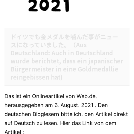
ドイツでも金メダルを噛んだ事がニュー
スになっていました。（Aus
Deutschland: Auch in Deutschland
wurde berichtet, dass ein japanischer
Bürgermeister in eine Goldmedallie
reingebissen hat)
Das ist ein Onlineartikel von Web.de,
herausgegeben am 6. August. 2021 . Den
deutschen Bloglesern bitte ich, den Artikel direkt
auf Deutsch zu lesen. Hier das Link von dem
Artikel :